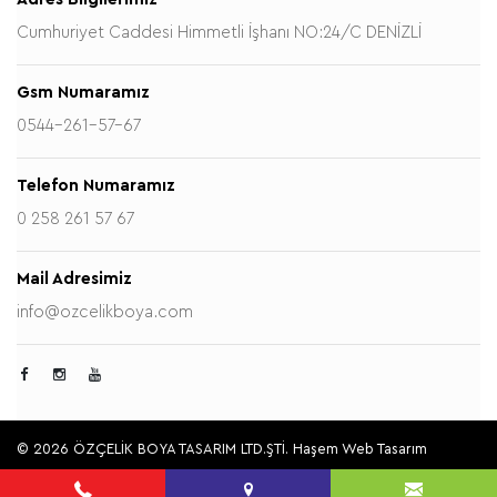
Cumhuriyet Caddesi Himmetli İşhanı NO:24/C DENİZLİ
Gsm Numaramız
0544-261-57-67
Telefon Numaramız
0 258 261 57 67
Mail Adresimiz
info@ozcelikboya.com
© 2026 ÖZÇELİK BOYA TASARIM LTD.ŞTİ.
Haşem Web Tasarım